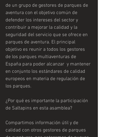
de un grupo de gestores de parques de 
aventura con el objetivo común de 
defender los intereses del sector y 
contribuir a mejorar la calidad y la 
seguridad del servicio que se ofrece en 
parques de aventura. El principal 
objetivo es reunir a todos los gestores 
de los parques multiaventuras de 
España para poder alcanzar  y mantener 
en conjunto los estándares de calidad 
europeos en materia de regulación de 
los parques.
¿Por qué es importante la participación 
de Saltapins en esta asamblea? 
Compartimos información útil y de 
calidad con otros gestores de parques 