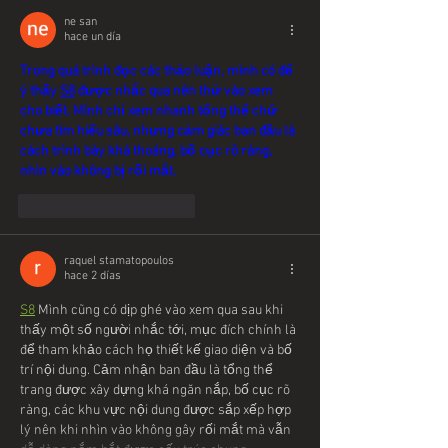
ne san
hace un día
Trong quá trình đọc các thảo luận, mình có để 
ý thấy 
S8
 được nhắc qua nên thử vào xem 
cho biết. Mình chỉ xem nhanh tổng thể chứ 
chưa tìm hiểu sâu, nhưng cảm giác ban đầu là 
cách trình bày khá thoáng, bố cục rõ ràng, 
nhìn vào không bị rối mắt.
Me gusta
Reaccionar
raquel stamatopoulos
hace 2 días
S8
 Mình cũng có dịp ghé vào xem qua sau khi 
thấy một số người nhắc tới, mục đích chính là 
để tham khảo cách họ thiết kế giao diện và bố 
trí nội dung. Cảm nhận ban đầu là tổng thể 
trang được xây dựng khá ngăn nắp, bố cục rõ 
ràng, các khu vực nội dung được sắp xếp hợp 
lý nên khi nhìn vào không gây rối mắt mà vẫn 