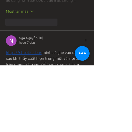
dễ dàng nắm bắt được cấu trúc chung.…
Mostrar más
Me gusta
Reaccionar
NgA Nguyễn Thị
hace 7 días
https://shbet.rodeo/
 mình có ghé vào xem thử 
sau khi thấy xuất hiện trong một vài nội dung 
trên mạng, chủ yếu để tham khảo cách họ 
thiết kế giao diện và tổ chức thông tin. Dù chỉ 
lướt nhanh nhưng có thể nhận ra bố cục 
được chia khá rõ, các phần nội dung hiển thị 
tách bạch nên nhìn không bị rối. Thanh điều 
hướng bố trí dễ thấy, giúp việc chuyển qua lại 
giữa các mục diễn ra khá…
Mostrar más
Me gusta
Reaccionar