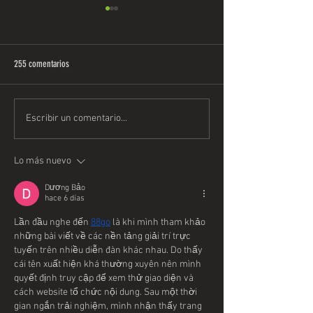
255 comentarios
Aventura entre los árboles.
Saltapins a la Luz de l
Escribir un comentario...
Lo más nuevo
Dương Bảo
hace 6 días
Lần đầu nghe đến 
88go
 là khi mình tham khảo 
những bài viết về các nền tảng giải trí trực 
tuyến trên nhiều diễn đàn khác nhau. Do thấy 
cái tên xuất hiện khá thường xuyên nên mình 
quyết định truy cập để xem thử giao diện và 
cách website tổ chức nội dung. Sau một thời 
gian ngắn trải nghiệm, mình nhận thấy trang 