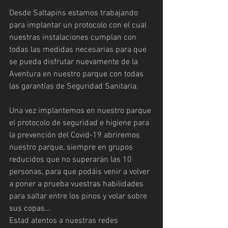
Desde Saltapins estamos trabajando 
para implantar un protocolo con el cual 
nuestras instalaciones cumplan con 
todas las medidas necesarias para que 
se pueda disfrutar nuevamente de la 
Aventura en nuestro parque con todas 
las garantías de Seguridad Sanitaria.
Una vez implantemos en nuestro parque 
el protocolo de seguridad e higiene para 
la prevención del Covid-19 abriremos 
nuestro parque, siempre en grupos 
reducidos que no superarán las 10 
personas, para que podáis venir a volver 
a poner a prueba vuestras habilidades 
para saltar entre los pinos y volar sobre 
sus copas... 
Estad atentos a nuestras redes 