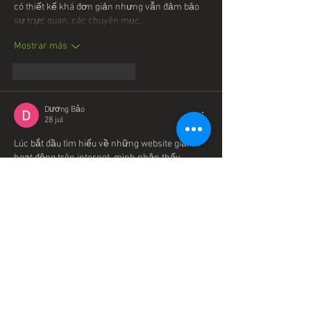
có thiết kế khá đơn giản nhưng vẫn đảm bảo 
sự trực quan, các chuyên mục…
Mostrar más
Me gusta
Reaccionar
Dương Bảo
28 jul
Lúc bắt đầu tìm hiểu về những website giải trí 
hoạt động trên internet, mình nhận thấy 
cakhia
 xuất hiện trong khá nhiều chủ đề thảo 
luận của cộng đồng. Vì tò mò nên mình dành ít 
thời gian truy cập để xem cách thiết kế và trải 
nghiệm sơ bộ giao diện của nền tảng. Ấn 
tượng đầu tiên là mọi thứ được sắp xếp khá 
ngăn nắp, giao diện không quá cầu kỳ nhưng 
vẫn dễ sử dụng và…
Mostrar más
Me gusta
Reaccionar