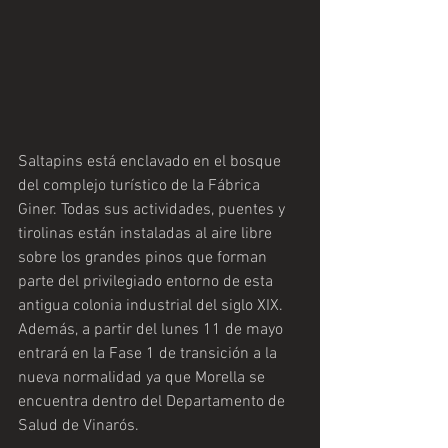
Saltapins está enclavado en el bosque 
del complejo turístico de la Fábrica 
Giner. Todas sus actividades, puentes y 
tirolinas están instaladas al aire libre 
sobre los grandes pinos que forman 
parte del privilegiado entorno de esta 
antigua colonia industrial del siglo XIX. 
Además, a partir del lunes 11 de mayo 
entrará en la Fase 1 de transición a la 
nueva normalidad ya que Morella se 
encuentra dentro del Departamento de 
Salud de Vinarós.